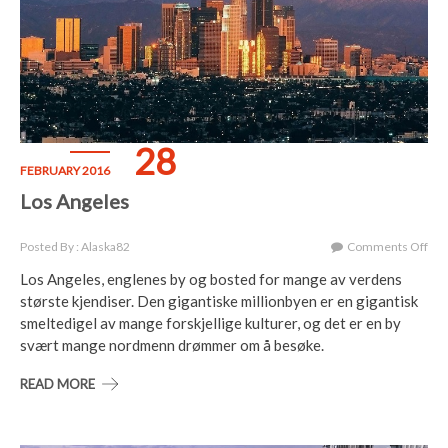
28
FEBRUARY 2016
Los Angeles
On
Posted By : Alaska82
Comments Off
Los
Los Angeles, englenes by og bosted for mange av verdens
Ang
største kjendiser. Den gigantiske millionbyen er en gigantisk
smeltedigel av mange forskjellige kulturer, og det er en by
svært mange nordmenn drømmer om å besøke.
READ MORE