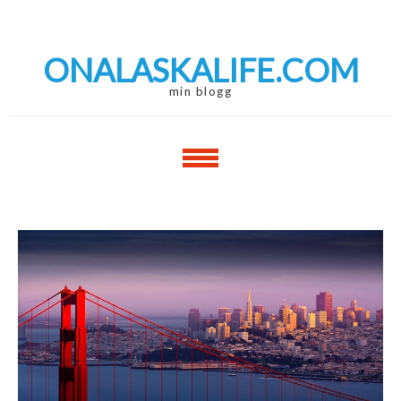
Skip
Skip
to
to
navigation
content
ONALASKALIFE.COM
min blogg