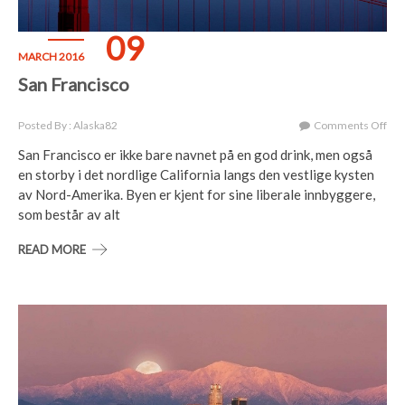
09
MARCH 2016
San Francisco
On
Posted By : Alaska82
Comments Off
San
San Francisco er ikke bare navnet på en god drink, men også
Fra
en storby i det nordlige California langs den vestlige kysten
av Nord-Amerika. Byen er kjent for sine liberale innbyggere,
som består av alt
READ MORE