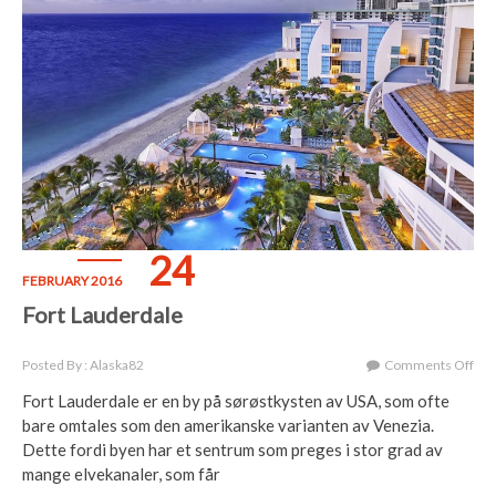
24
FEBRUARY 2016
Fort Lauderdale
On
Posted By : Alaska82
Comments Off
For
Fort Lauderdale er en by på sørøstkysten av USA, som ofte
Lau
bare omtales som den amerikanske varianten av Venezia.
Dette fordi byen har et sentrum som preges i stor grad av
mange elvekanaler, som får